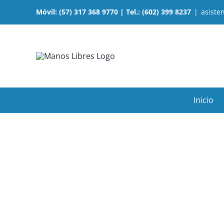
Saltar
Móvil: (57) 317 368 9770 | Tel.: (602) 399 8237
|
asist
al
contenido
Inicio