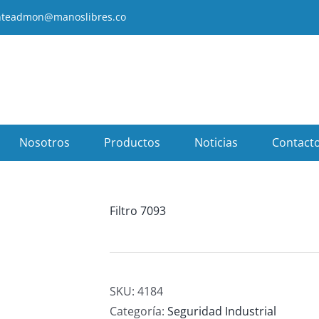
enteadmon@manoslibres.co
Nosotros
Productos
Noticias
Contact
Filtro 7093
SKU:
4184
Categoría:
Seguridad Industrial