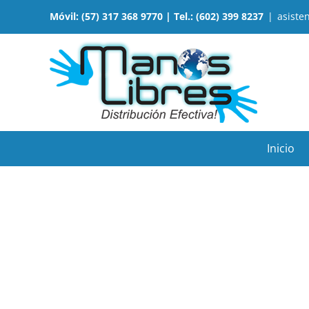
Saltar
Móvil: (57) 317 368 9770 | Tel.: (602) 399 8237
|
asist
al
contenido
Inicio