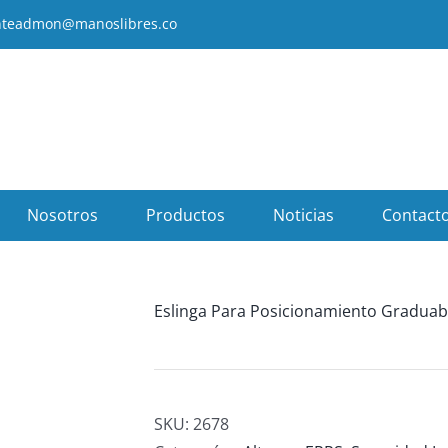
enteadmon@manoslibres.co
Nosotros
Productos
Noticias
Contact
Eslinga Para Posicionamiento Graduabl
SKU:
2678