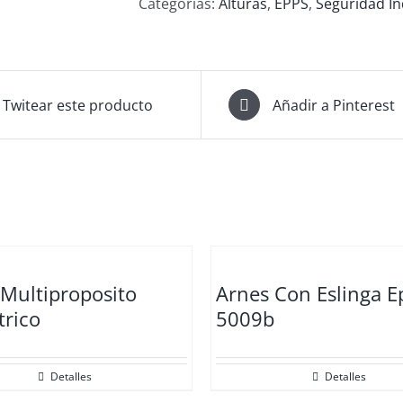
Categorías:
Alturas
,
EPPS
,
Seguridad In
Twitear este producto
Añadir a Pinterest
 Multiproposito
Arnes Con Eslinga E
trico
5009b
Detalles
Detalles