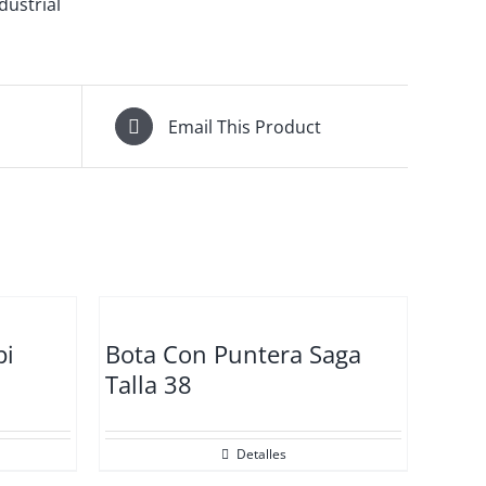
dustrial
Email This Product
pi
Bota Con Puntera Saga
Talla 38
Detalles