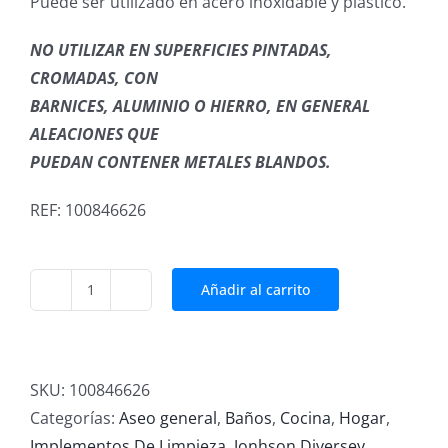
Puede ser utilizado en acero inoxidable y plástico.
NO UTILIZAR EN SUPERFICIES PINTADAS,
CROMADAS, CON
BARNICES, ALUMINIO O HIERRO, EN GENERAL
ALEACIONES QUE
PUEDAN CONTENER METALES BLANDOS.
REF: 100846626
Añadir al carrito
DESENGRASANTE
DRAX
HORNOS
Y
SKU:
100846626
PARRILLAS
Categorías:
Aseo general
,
Baños
,
Cocina
,
Hogar
,
PISTOLA
Implementos De Limpieza
,
Jonhson Diversey