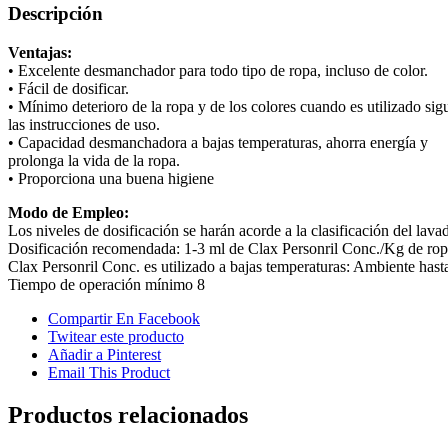
Descripción
Ventajas:
• Excelente desmanchador para todo tipo de ropa, incluso de color.
• Fácil de dosificar.
• Mínimo deterioro de la ropa y de los colores cuando es utilizado si
las instrucciones de uso.
• Capacidad desmanchadora a bajas temperaturas, ahorra energía y
prolonga la vida de la ropa.
• Proporciona una buena higiene
Modo de Empleo:
Los niveles de dosificación se harán acorde a la clasificación del lava
Dosificación recomendada: 1-3 ml de Clax Personril Conc./Kg de rop
Clax Personril Conc. es utilizado a bajas temperaturas: Ambiente hast
Tiempo de operación mínimo 8
Compartir En Facebook
Twitear este producto
Añadir a Pinterest
Email This Product
Productos relacionados