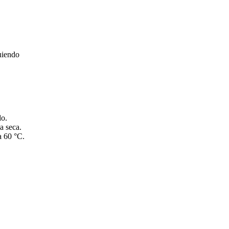
guiendo
do.
a seca.
a 60 °C.